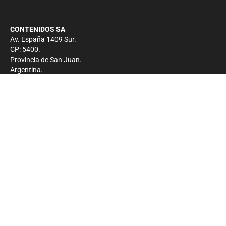
CONTENIDOS SA
Av. España 1409 Sur.
CP: 5400.
Provincia de San Juan.
Argentina.
Contacto
Prensa
+54 264-4033682
Comercial
+54 264-4998755
-
Privacidad
Copyright 2026 - El Zonda - Todos los derechos
reservados.