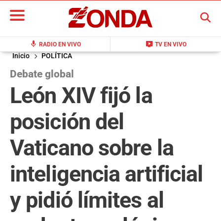
BUSCAR
mic
live_tv
RADIO EN VIVO
TV EN VIVO
Inicio
POLÍTICA
Debate global
León XIV fijó la
posición del
Vaticano sobre la
inteligencia artificial
y pidió límites al