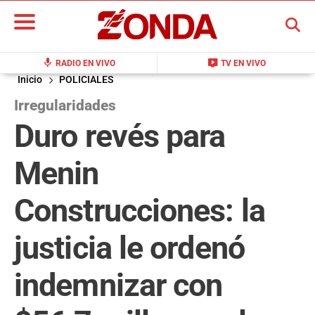
BUSCAR
mic
live_tv
RADIO EN VIVO
TV EN VIVO
Inicio
POLICIALES
Irregularidades
Duro revés para
Menin
Construcciones: la
justicia le ordenó
indemnizar con