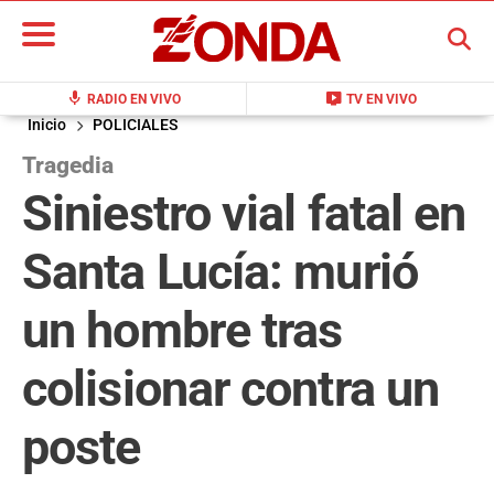
BUSCAR
mic
live_tv
RADIO EN VIVO
TV EN VIVO
Inicio
POLICIALES
Tragedia
Siniestro vial fatal en
Santa Lucía: murió
un hombre tras
colisionar contra un
poste