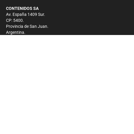
CONTENIDOS SA
Av. España 1409 Sur.
CP: 5400.
Provincia de San Juan.
Argentina.
Contacto
Prensa
+54 264-4033682
Comercial
+54 264-4998755
-
Privacidad
Copyright 2026 - El Zonda - Todos los derechos
reservados.