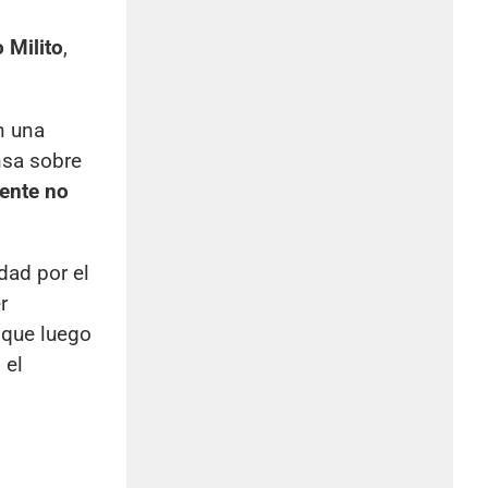
 Milito
,
n una
nsa sobre
iente no
dad por el
r
nque luego
 el