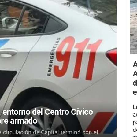
A
A
d
e
L
l entorno del Centro Cívico
a
bre armado
p
d
 circulación de Capital terminó con el