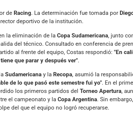
dor de
Racing
. La determinación fue tomada por
Diego
irector deportivo de la institución.
 en la eliminación de la
Copa Sudamericana
, junto co
 salida del técnico. Consultado en conferencia de pre
artido al frente del equipo, Costas respondió:
"En cal
tiene que parar y después ver"
.
la
Sudamericana
y la
Recopa
, asumió la responsabili
able de lo que pasó este semestre fui yo"
. En el prime
rdido los primeros partidos del
Torneo Apertura
, au
tre el campeonato y la
Copa Argentina
. Sin embargo,
lpe del que el equipo no logró recuperarse.