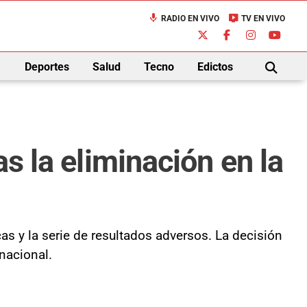
mic
live_tv
RADIO EN VIVO
TV EN VIVO
down
Deportes
Salud
Tecno
Edictos
BUSCAR
s la eliminación en la
as y la serie de resultados adversos. La decisión
nacional.