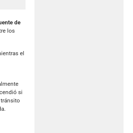
uente de
re los
mientras el
s
ialmente
cendió si
tránsito
da.