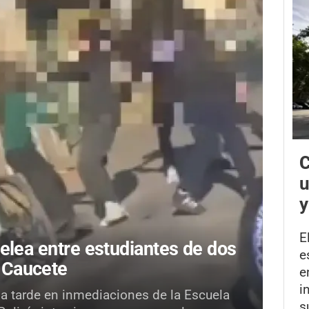
C
u
y
E
elea entre estudiantes de dos
e
 Caucete
e
i
la tarde en inmediaciones de la Escuela
s