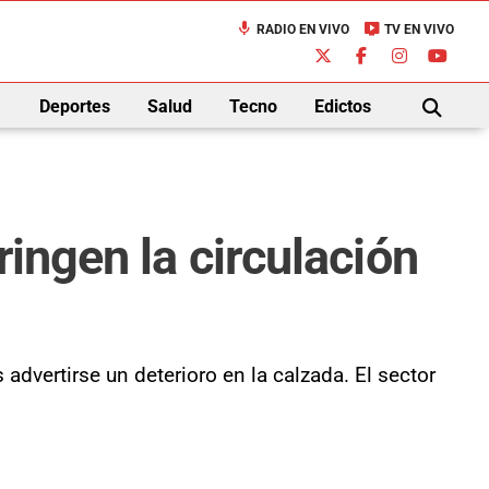
mic
live_tv
RADIO EN VIVO
TV EN VIVO
down
Deportes
Salud
Tecno
Edictos
BUSCAR
ingen la circulación
 advertirse un deterioro en la calzada. El sector