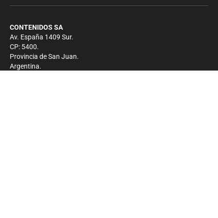
CONTENIDOS SA
Av. España 1409 Sur.
CP: 5400.
Provincia de San Juan.
Argentina.
Contacto
Prensa
+54 264-4033682
Comercial
+54 264-4998755
-
Privacidad
Copyright 2026 - El Zonda - Todos los derechos
reservados.