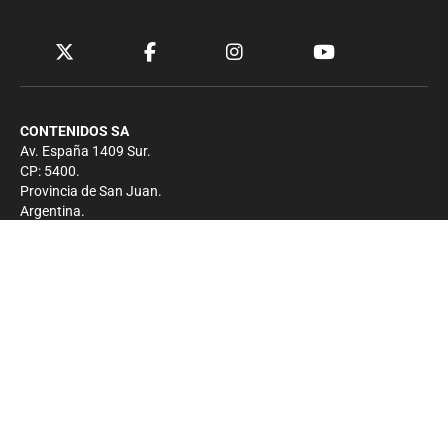
CONTENIDOS SA
Av. España 1409 Sur.
CP: 5400.
Provincia de San Juan.
Argentina.
Contacto
Prensa
+54 264-4033682
Comercial
+54 264-4998755
-
Privacidad
Copyright 2026 - El Zonda - Todos los derechos