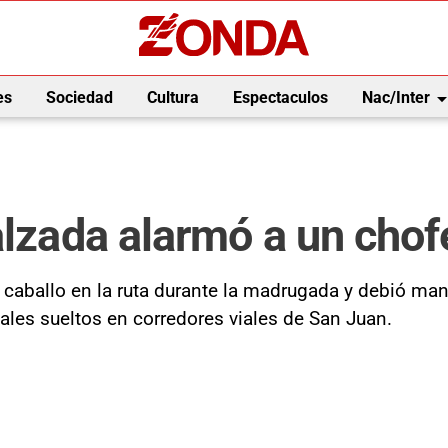
arrow_drop_
es
Sociedad
Cultura
Espectaculos
Nac/Inter
alzada alarmó a un cho
aballo en la ruta durante la madrugada y debió manio
ales sueltos en corredores viales de San Juan.