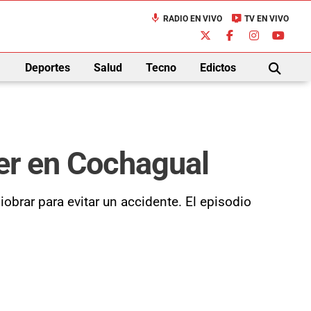
mic
live_tv
RADIO EN VIVO
TV EN VIVO
down
Deportes
Salud
Tecno
Edictos
BUSCAR
fer en Cochagual
brar para evitar un accidente. El episodio