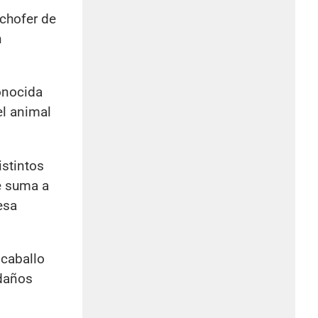
chofer de
n
conocida
el animal
istintos
se suma a
esa
 caballo
 daños