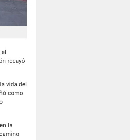
 el
ión recayó
la vida del
eñó como
mo
en la
u camino