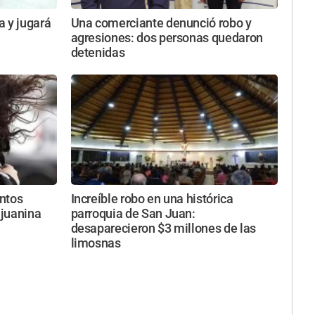
a y jugará
Una comerciante denunció robo y
agresiones: dos personas quedaron
detenidas
entos
Increíble robo en una histórica
njuanina
parroquia de San Juan:
desaparecieron $3 millones de las
limosnas