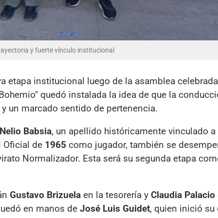
yectoria y fuerte vínculo institucional
a etapa institucional luego de la asamblea celebrada
 "Bohemio" quedó instalada la idea de que la conducc
a y un marcado sentido de pertenencia.
Nelio Babsia
, un apellido históricamente vinculado a 
 Oficial de
1965
como jugador, también se desemp
unvirato Normalizador. Esta será su segunda etapa co
rán
Gustavo Brizuela
en la tesorería y
Claudia Palacio
a quedó en manos de
José Luis Guidet
, quien inició s