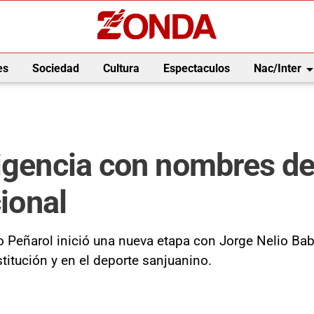
arrow_drop_
es
Sociedad
Cultura
Espectaculos
Nac/Inter
igencia con nombres de 
cional
o Peñarol inició una nueva etapa con Jorge Nelio Ba
nstitución y en el deporte sanjuanino.