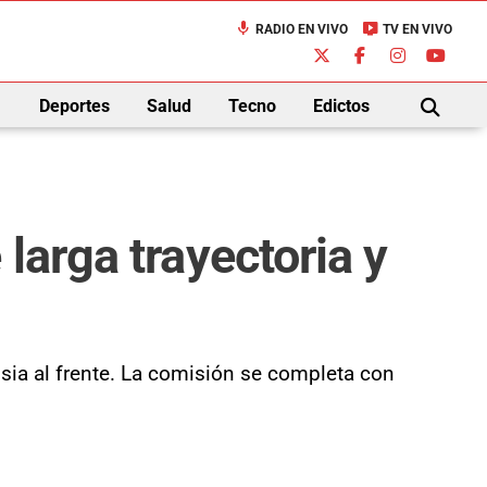
mic
live_tv
RADIO EN VIVO
TV EN VIVO
down
Deportes
Salud
Tecno
Edictos
BUSCAR
larga trayectoria y
bsia al frente. La comisión se completa con