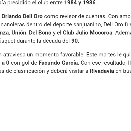
ía presidido el club entre
1984 y 1986
.
 Orlando Dell Oro
como revisor de cuentas. Con amp
financieras dentro del deporte sanjuanino, Dell Oro fu
anza
,
Unión
,
Del Bono
y el
Club Julio Mocoroa
. Adem
ásquet durante la década del
90
.
n atraviesa un momento favorable. Este martes le qui
 a 0
con gol de
Facundo García
. Con ese resultado, l
s de clasificación y deberá visitar a
Rivadavia
en bus