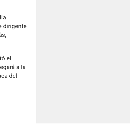
lia
e dirigente
ás,
tó el
legará a la
ca del