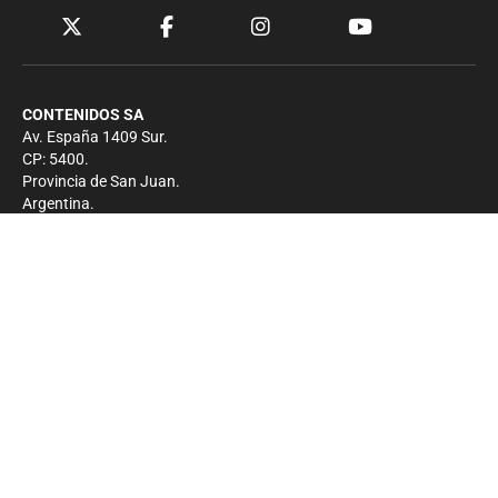
CONTENIDOS SA
Av. España 1409 Sur.
CP: 5400.
Provincia de San Juan.
Argentina.
Contacto
Prensa
+54 264-4033682
Comercial
+54 264-4998755
-
Privacidad
Copyright 2026 - El Zonda - Todos los derechos
reservados.