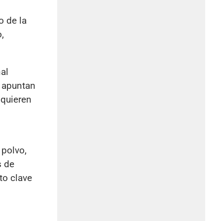
o de la
,
al
s apuntan
dquieren
 polvo,
s de
to clave