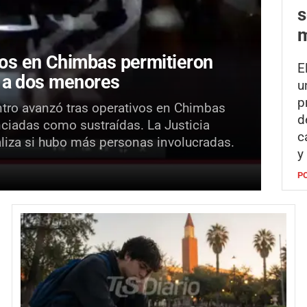
s
m
os en Chimbas permitieron
E
r a dos menores
u
p
entro avanzó tras operativos en Chimbas
d
nciadas como sustraídas. La Justicia
c
liza si hubo más personas involucradas.
y
P