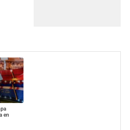
apa
a en