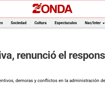
arrow_drop_
es
Sociedad
Cultura
Espectaculos
Nac/Inter
iva, renunció el respon
entivos, demoras y conflictos en la administración de