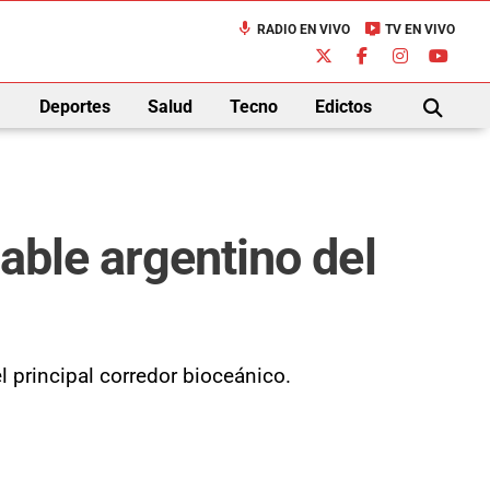
mic
live_tv
RADIO EN VIVO
TV EN VIVO
down
Deportes
Salud
Tecno
Edictos
BUSCAR
sable argentino del
l principal corredor bioceánico.