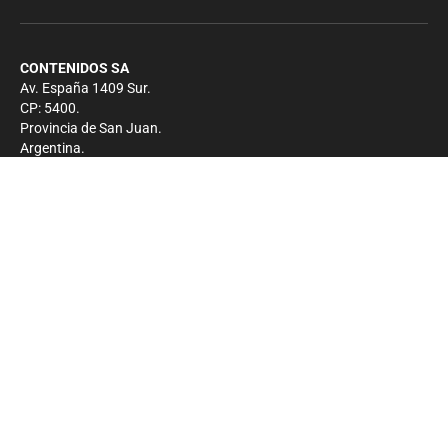
CONTENIDOS SA
Av. España 1409 Sur.
CP: 5400.
Provincia de San Juan.
Argentina.
Contacto
Prensa
+54 264-4033682
Comercial
+54 264-4998755
-
Privacidad
Copyright 2026 - El Zonda - Todos los derechos
reservados.