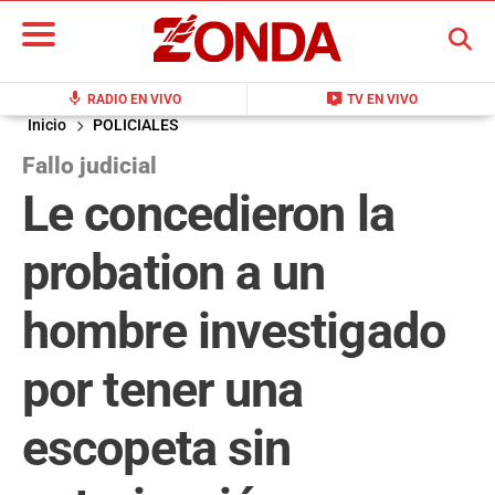
BUSCAR
mic
live_tv
RADIO EN VIVO
TV EN VIVO
Inicio
POLICIALES
Fallo judicial
Le concedieron la
probation a un
hombre investigado
por tener una
escopeta sin