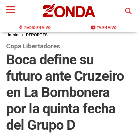
BUSCAR
mic
live_tv
RADIO EN VIVO
TV EN VIVO
Inicio
DEPORTES
Copa Libertadores
Boca define su
futuro ante Cruzeiro
en La Bombonera
por la quinta fecha
del Grupo D