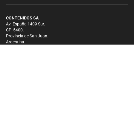
CONTENIDOS SA
Av. España 1409 Sur.
CP: 5400.
Provincia de San Juan.
Argentina.
Contacto
Prensa
+54 264-4033682
Comercial
+54 264-4998755
-
Privacidad
Copyright 2026 - El Zonda - Todos los derechos
reservados.