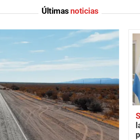
Últimas
noticias
S
l
p