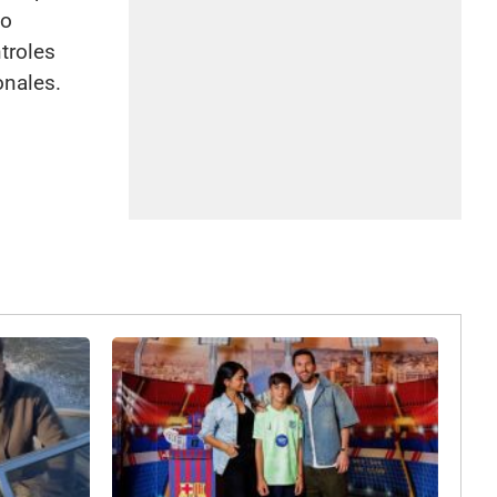
mo
ntroles
onales.