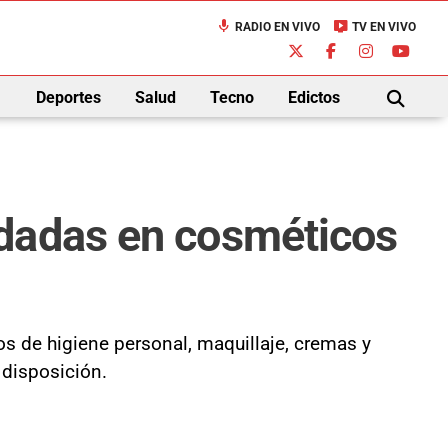
mic
live_tv
RADIO EN VIVO
TV EN VIVO
down
Deportes
Salud
Tecno
Edictos
BUSCAR
edadas en cosméticos
s de higiene personal, maquillaje, cremas y
 disposición.