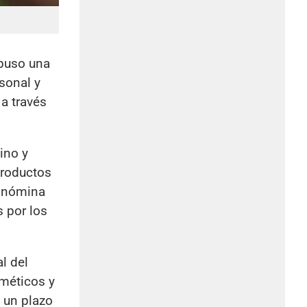
puso una
sonal y
a través
ino y
productos
a nómina
s por los
l del
sméticos y
 un plazo