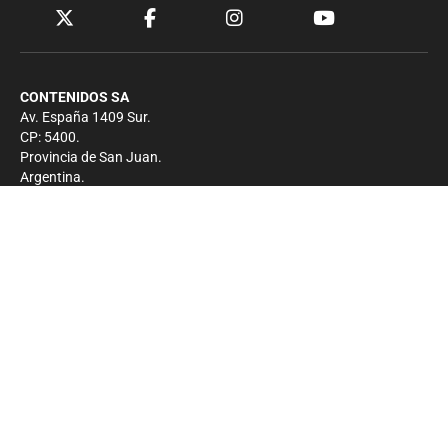
CONTENIDOS SA
Av. España 1409 Sur.
CP: 5400.
Provincia de San Juan.
Argentina.
Contacto
Prensa
+54 264-4033682
Comercial
+54 264-4998755
-
Privacidad
Copyright 2026 - El Zonda - Todos los derechos
reservados.