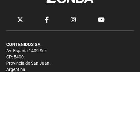
CONTENIDOS SA
Av. España 1409 Sur.
CP: 5400.
Provincia de San Juan.
Argentina.
Contacto
Prensa
+54 264-4033682
Comercial
+54 264-4998755
-
Privacidad