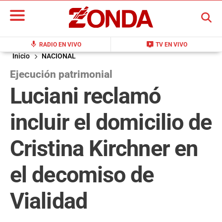
BUSCAR
mic
live_tv
RADIO EN VIVO
TV EN VIVO
Inicio
NACIONAL
Ejecución patrimonial
Luciani reclamó
incluir el domicilio de
Cristina Kirchner en
el decomiso de
Vialidad