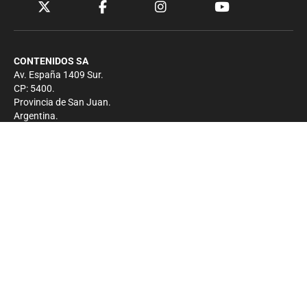
CONTENIDOS SA
Av. España 1409 Sur.
CP: 5400.
Provincia de San Juan.
Argentina.
Contacto
Prensa
+54 264-4033682
Comercial
+54 264-4998755
-
Privacidad
Copyright 2026 - El Zonda - Todos los derechos
reservados.