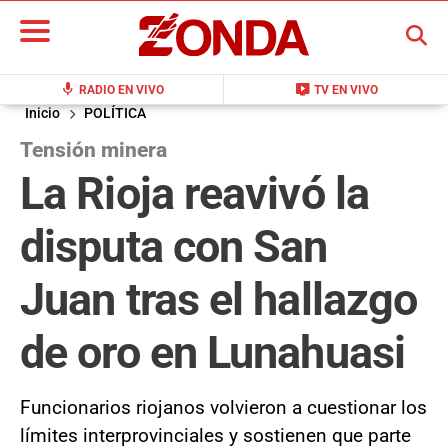
BUSCAR
mic
live_tv
RADIO EN VIVO
TV EN VIVO
Inicio
POLÍTICA
Tensión minera
La Rioja reavivó la
disputa con San
Juan tras el hallazgo
de oro en Lunahuasi
Funcionarios riojanos volvieron a cuestionar los
límites interprovinciales y sostienen que parte