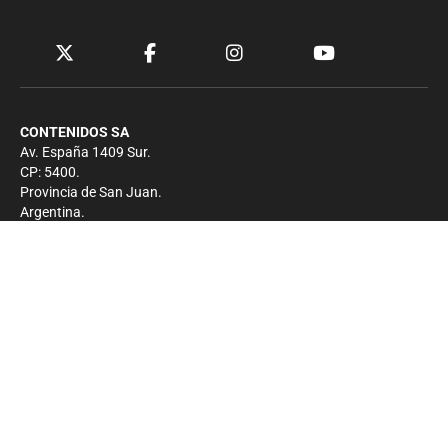
CONTENIDOS SA
Av. España 1409 Sur.
CP: 5400.
Provincia de San Juan.
Argentina.
Contacto
Prensa
+54 264-4033682
Comercial
+54 264-4998755
-
Privacidad