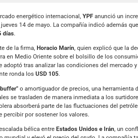
rcado energético internacional,
YPF
anunció un incr
e jueves 14 de mayo. La compañía indicó además que,
 días
.
te de la firma,
Horacio Marín
, quien explicó que la de
rra en Medio Oriente sobre el bolsillo de los consumi
 adoptó tras analizar las condiciones del mercado y 
ente ronda los
USD 105
.
"buffer"
o amortiguador de precios, una herramienta 
nales se trasladen de manera inmediata a los surtidor
olera absorberá parte de las fluctuaciones del petról
 percibir por sostener los valores.
escalada bélica entre
Estados Unidos e Irán
, un conf
co mundial y elevó el precio del crudo. La compañía 