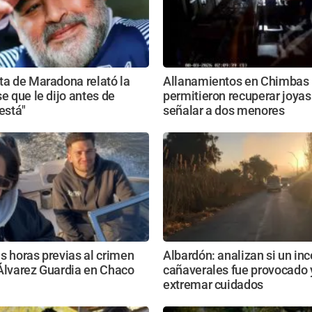
ta de Maradona relató la
Allanamientos en Chimbas
se que le dijo antes de
permitieron recuperar joyas
 está"
señalar a dos menores
s horas previas al crimen
Albardón: analizan si un in
Álvarez Guardia en Chaco
cañaverales fue provocado 
extremar cuidados