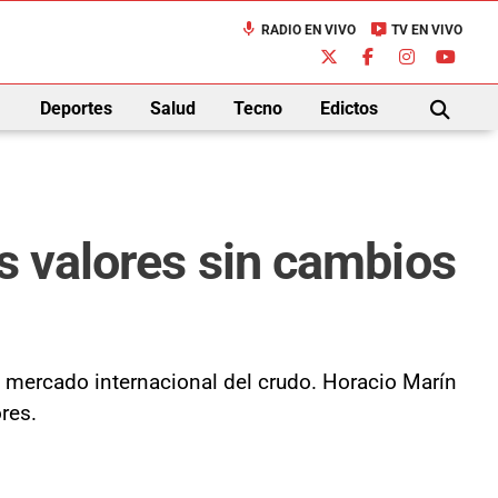
mic
live_tv
RADIO EN VIVO
TV EN VIVO
down
Deportes
Salud
Tecno
Edictos
BUSCAR
s valores sin cambios
l mercado internacional del crudo. Horacio Marín
res.