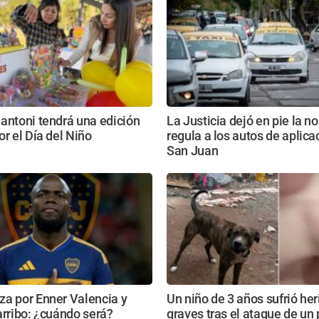
antoni tendrá una edición
La Justicia dejó en pie la 
or el Día del Niño
regula a los autos de aplic
San Juan
za por Enner Valencia y
Un niño de 3 años sufrió he
arribo: ¿cuándo será?
graves tras el ataque de un 