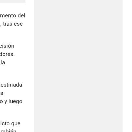
emento del
 tras ese
cisión
dores.
la
destinada
es
eo y luego
licto que
también