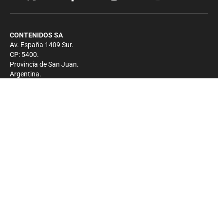
CONTENIDOS SA
Av. España 1409 Sur.
CP: 5400.
Provincia de San Juan.
Argentina.
Contacto
Prensa
+54 264-4033682
Comercial
+54 264-4998755
-
Privacidad
Copyright 2026 - El Zonda - Todos los derechos
reservados.