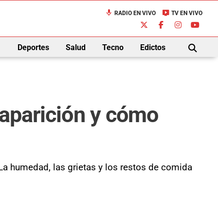
mic
live_tv
RADIO EN VIVO
TV EN VIVO
down
Deportes
Salud
Tecno
Edictos
BUSCAR
 aparición y cómo
La humedad, las grietas y los restos de comida