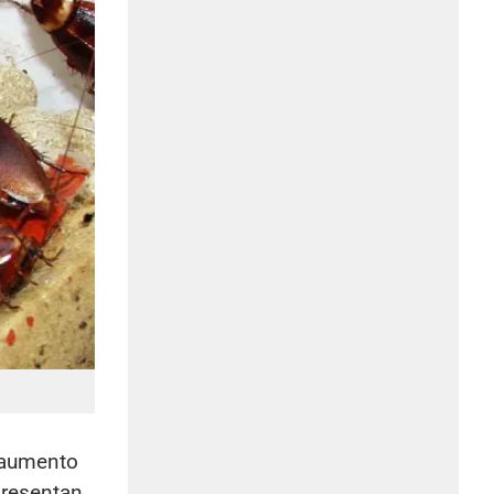
l aumento
presentan