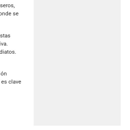
seros,
donde se
istas
va.
diatos.
ión
 es clave