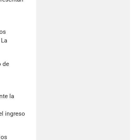
tos
 La
o de
nte la
el ingreso
ios