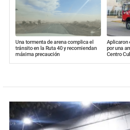
Una tormenta de arena complica el
Aplicaron 
tránsito en la Ruta 40 y recomiendan
por una a
máxima precaución
Centro Cul