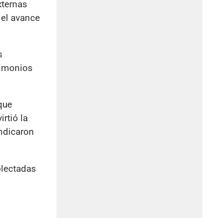
xternas
 el avance
s
timonios
que
rtió la
indicaron
olectadas