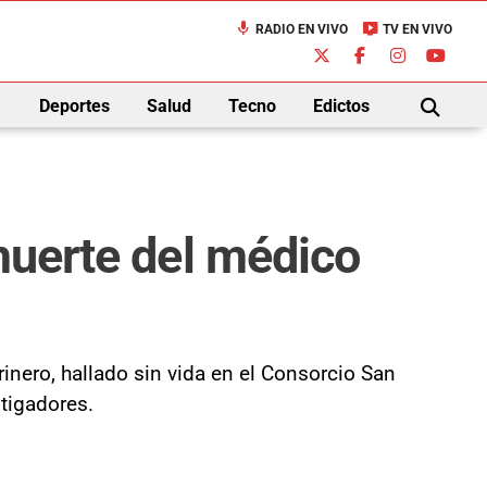
mic
live_tv
RADIO EN VIVO
TV EN VIVO
down
Deportes
Salud
Tecno
Edictos
BUSCAR
muerte del médico
nero, hallado sin vida en el Consorcio San
stigadores.