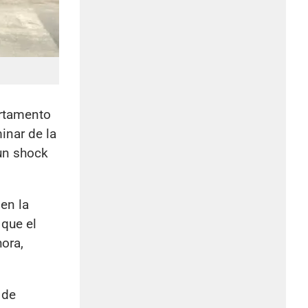
artamento
inar de la
un shock
en la
que el
ora,
 de