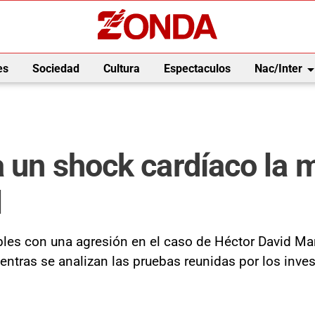
arrow_drop_
es
Sociedad
Cultura
Espectaculos
Nac/Inter
a un shock cardíaco la 
l
les con una agresión en el caso de Héctor David Mari
mientras se analizan las pruebas reunidas por los inve