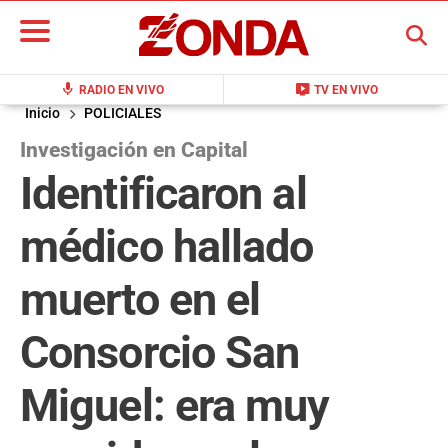
BUSCAR
mic
live_tv
RADIO EN VIVO
TV EN VIVO
Inicio
POLICIALES
Investigación en Capital
Identificaron al
médico hallado
muerto en el
Consorcio San
Miguel: era muy