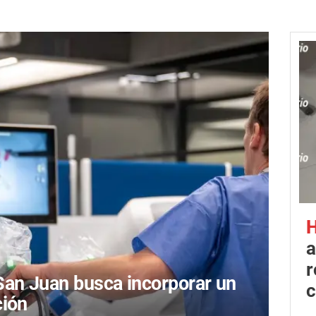
H
a
r
an Juan busca incorporar un
c
ción