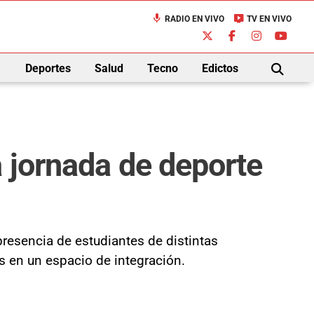
mic
live_tv
RADIO EN VIVO
TV EN VIVO
down
Deportes
Salud
Tecno
Edictos
BUSCAR
a jornada de deporte
presencia de estudiantes de distintas
as en un espacio de integración.