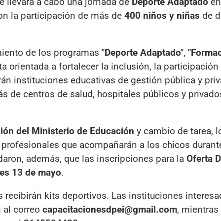
se llevará a cabo una jornada de
Deporte Adaptado
en
con la participación de más de
400 niños y niñas
de d
miento de los programas
"Deporte Adaptado"
,
"Forma
a orientada a fortalecer la inclusión, la participación 
rán instituciones educativas de gestión pública y pri
s de centros de salud, hospitales públicos y privado
ión del Ministerio de Educación
y cambio de tarea, l
 y profesionales que acompañarán a los chicos durant
daron, además, que las inscripciones para la
Oferta D
les 13 de mayo
.
s recibirán kits deportivos. Las instituciones interes
n al correo
capacitacionesdpei@gmail.com
, mientras