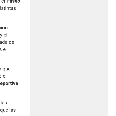
 el
Paseo
istintas
ción
y el
vada de
s e
o que
e el
eportiva
adas
 que las