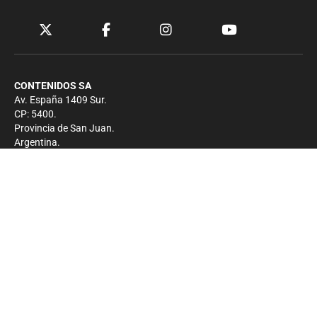
CONTENIDOS SA
Av. España 1409 Sur.
CP: 5400.
Provincia de San Juan.
Argentina.
Contacto
Prensa
+54 264-4033682
Comercial
+54 264-4998755
-
Privacidad
Copyright 2026 - El Zonda - Todos los derechos