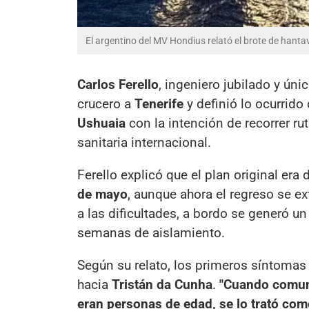
El argentino del MV Hondius relató el brote de hanta
Carlos Ferello
, ingeniero jubilado y ún
crucero a
Tenerife
y definió lo ocurrid
Ushuaia
con la intención de recorrer ru
sanitaria internacional.
Ferello explicó que el plan original era
de mayo
, aunque ahora el regreso se 
a las dificultades, a bordo se generó un
semanas de aislamiento.
Según su relato, los primeros síntoma
hacia
Tristán da Cunha
.
"Cuando comuni
eran personas de edad, se lo trató com