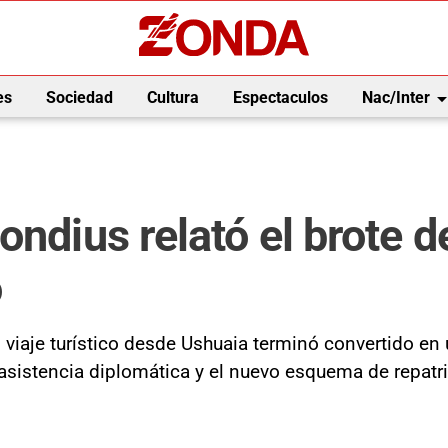
arrow_drop_
es
Sociedad
Cultura
Espectaculos
Nac/Inter
ndius relató el brote d
o
 viaje turístico desde Ushuaia terminó convertido en 
 asistencia diplomática y el nuevo esquema de repatr