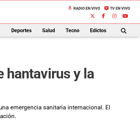
mic
live_tv
RADIO EN VIVO
TV EN VIVO
down
Deportes
Salud
Tecno
Edictos
BUSCAR
e hantavirus y la
una emergencia sanitaria internacional. El
iación.