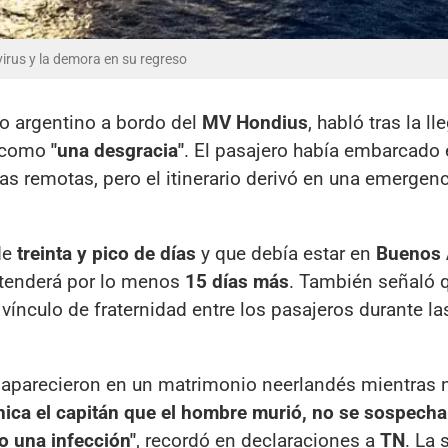
virus y la demora en su regreso
ico argentino a bordo del
MV Hondius
, habló tras la l
o como
"una desgracia"
. El pasajero había embarcado
tas remotas, pero el itinerario derivó en una emergen
 de
treinta y pico de días
y que debía estar en
Buenos 
extenderá por lo menos
15 días más
. También señaló 
 vínculo de fraternidad entre los pasajeros durante la
s aparecieron en un matrimonio neerlandés mientras
ca el capitán que el hombre murió, no se sospecha
o una infección"
, recordó en declaraciones a
TN
. La 