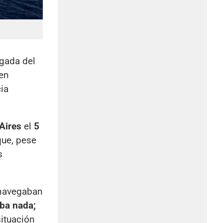
legada del
 en
cia
Aires
el
5
que, pese
s
 navegaban
ba nada;
situación