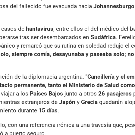
osa del fallecido fue evacuada hacia
Johannesburgo
n casos de
hantavirus
, entre ellos el del médico del b
cuperarse tras ser desembarcados en
Sudáfrica
. Ferel
ánico y remarcó que su rutina en soledad redujo el 
olo, siempre comía, desayunaba y paseaba solo; no 
nción de la diplomacia argentina.
"Cancillería y el e
tacto permanente, tanto el Ministerio de Salud como
 viajar a los
Países Bajos
junto a otros
26 pasajeros
p
mientras extranjeros de
Japón
y
Grecia
quedarán aloj
imiento durante
15 días
.
lo, con una referencia irónica a una travesía que, pes
gó a puerto seguro.