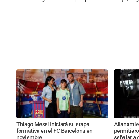
Thiago Messi iniciará su etapa
Allanamie
formativa en el FC Barcelona en
permitiero
noviembre
señalar a