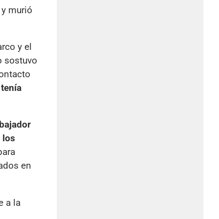
y murió
arco y el
lo sostuvo
contacto
tenía
mbajador
 los
ara
ados en
e a la