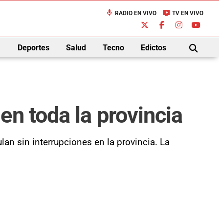
mic
live_tv
RADIO EN VIVO
TV EN VIVO
down
Deportes
Salud
Tecno
Edictos
BUSCAR
en toda la provincia
an sin interrupciones en la provincia. La