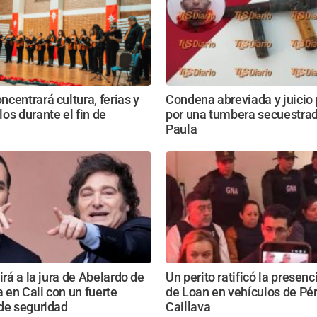
centrará cultura, ferias y
Condena abreviada y juicio
os durante el fin de
por una tumbera secuestrad
Paula
irá a la jura de Abelardo de
Un perito ratificó la presenc
a en Cali con un fuerte
de Loan en vehículos de Pér
de seguridad
Caillava