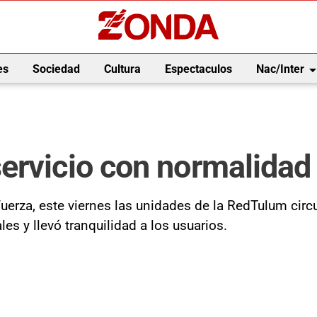
arrow_drop_
es
Sociedad
Cultura
Espectaculos
Nac/Inter
rvicio con normalidad 
erza, este viernes las unidades de la RedTulum circul
es y llevó tranquilidad a los usuarios.