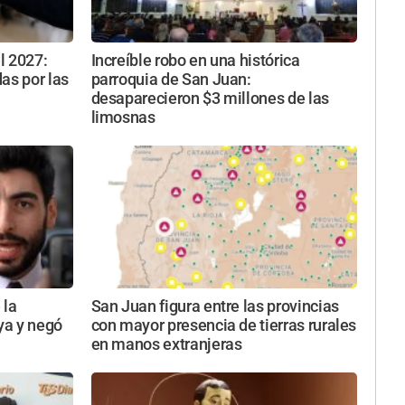
l 2027:
Increíble robo en una histórica
as por las
parroquia de San Juan:
desaparecieron $3 millones de las
limosnas
 la
San Juan figura entre las provincias
uya y negó
con mayor presencia de tierras rurales
en manos extranjeras