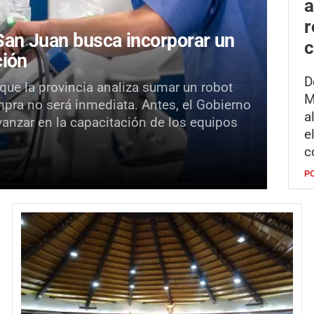
a
r
an Juan busca incorporar un
c
ción
D
 que la provincia analiza sumar un robot
M
mpra no será inmediata. Antes, el Gobierno
a
vanzar en la capacitación de los equipos
e
c
P