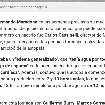
pasado hasta 12 horas en agonía
Armando Maradona
en las semanas previas a su mue
el tribunal del juicio, en una audiencia que puede su
 primero en hacerlo fue
Carlos Cassinelli
, director de
e, quien intervino en las pericias forenses realizadas
articipó de la autopsia.
ntaba un
"edema generalizado"
, que
"tenía agua por to
ngo de espuma"
en la boca, un cuadro que —según in
 cardíaca"
. Además, sostuvo que la autopsia comenz
 habría producido entre
7 y 10 horas antes
, lo que ub
as 12 h
. También señaló una posible agonía de
12 ho
ara esta jornada son
Guillermo Burry
,
Marcos Corre