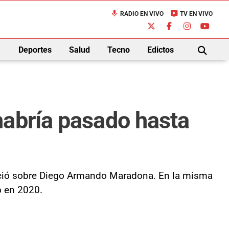
mic
live_tv
RADIO EN VIVO
TV EN VIVO
down
Deportes
Salud
Tecno
Edictos
BUSCAR
habría pasado hasta
ableció sobre Diego Armando Maradona. En la misma
o en 2020.