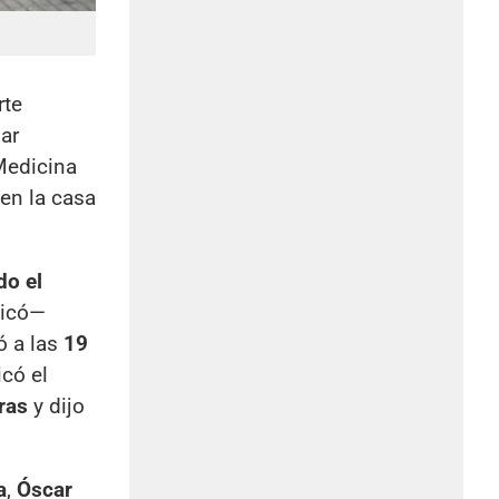
rte
mar
 Medicina
 en la casa
do el
dicó—
ó a las
19
icó el
ras
y dijo
a
,
Óscar