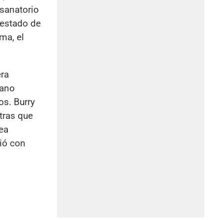
 sanatorio
 estado de
ma, el
era
jano
os. Burry
tras que
rea
tió con