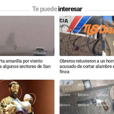
Te puede
interesar
ta amarilla por viento
Obreros retuvieron a un ho
a algunos sectores de San
acusado de cortar alambre 
finca