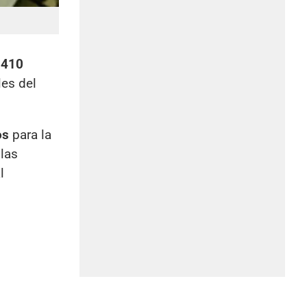
.410
les del
os
para la
las
l