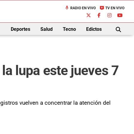
mic
live_tv
RADIO EN VIVO
TV EN VIVO
down
Deportes
Salud
Tecno
Edictos
BUSCAR
la lupa este jueves 7
gistros vuelven a concentrar la atención del