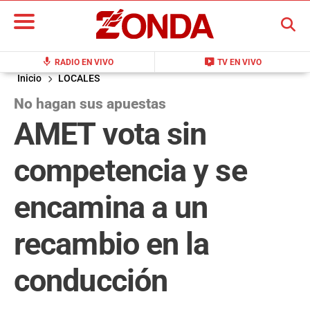
BUSCAR
mic
live_tv
RADIO EN VIVO
TV EN VIVO
Inicio
LOCALES
No hagan sus apuestas
AMET vota sin
competencia y se
encamina a un
recambio en la
conducción