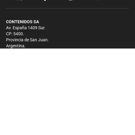
CONTENIDOS SA
Av. España 1409 Sur.
CP: 5400.
Provincia de San Juan.
Argentina.
Contacto
Prensa
+54 264-4033682
Comercial
+54 264-4998755
-
Privacidad
Copyright 2026 - El Zonda - Todos los derechos
reservados.