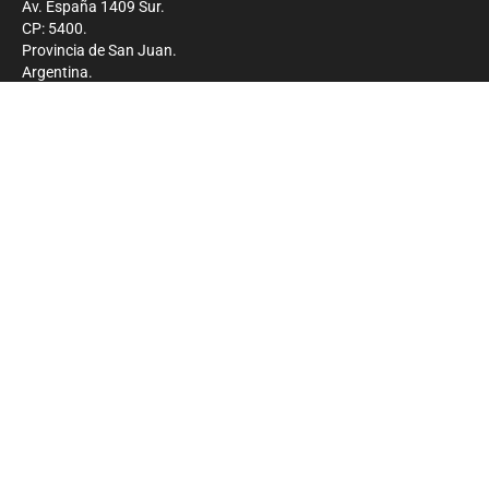
Av. España 1409 Sur.
CP: 5400.
Provincia de San Juan.
Argentina.
Contacto
Prensa
+54 264-4033682
Comercial
+54 264-4998755
-
Privacidad
Copyright 2026 - El Zonda - Todos los derechos
reservados.