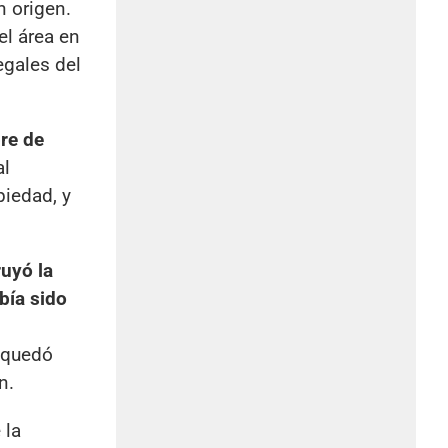
n origen.
el área en
egales del
re de
al
piedad, y
ruyó la
bía sido
a quedó
n.
 la