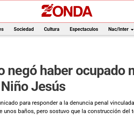
arrow_drop_
es
Sociedad
Cultura
Espectaculos
Nac/Inter
do negó haber ocupado m
a Niño Jesús
icado para responder a la denuncia penal vinculada c
de unos baños, pero sostuvo que la construcción del 