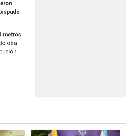
ueron
obispado
0 metros
do otra
scusión