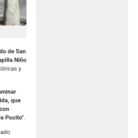
do de San
apilla Niño
tóricas y
aminar
ida, que
 con
e Pocito"
.
cado