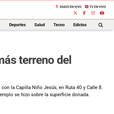
mic
live_tv
RADIO EN VIVO
TV EN VIVO
down
Deportes
Salud
Tecno
Edictos
BUSCAR
ás terreno del
on la Capilla Niño Jesús, en Ruta 40 y Calle 8.
templo se hizo sobre la superficie donada.