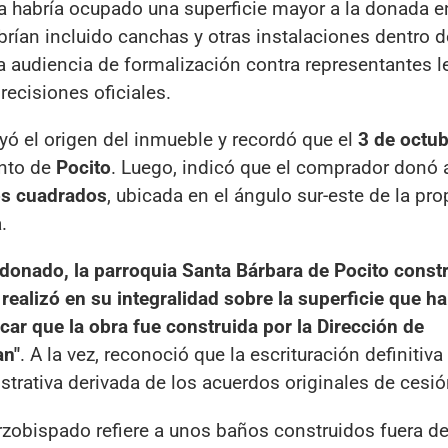
sia habría ocupado una superficie mayor a la donada e
rían incluido canchas y otras instalaciones dentro d
na audiencia de formalización contra representantes l
ecisiones oficiales.
uyó el origen del inmueble y recordó que el
3 de octub
ento de
Pocito
. Luego, indicó que el comprador donó 
os cuadrados
, ubicada en el ángulo sur-este de la pro
.
 donado, la parroquia Santa Bárbara de Pocito const
 realizó en su integralidad sobre la superficie que ha
acar que la obra fue construida por la Dirección de
an"
. A la vez, reconoció que la escrituración definitiv
rativa derivada de los acuerdos originales de cesió
Arzobispado refiere a unos baños construidos fuera de