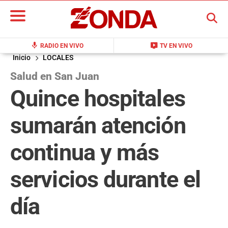
BUSCAR
mic
live_tv
RADIO EN VIVO
TV EN VIVO
Inicio
LOCALES
Salud en San Juan
Quince hospitales
sumarán atención
continua y más
servicios durante el
día