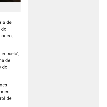
rio de
a de
 banco,
 escuela",
ma de
s de
ones
onces
rol de