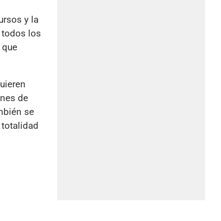
ursos y la
 todos los
r que
uieren
ones de
ambién se
 totalidad