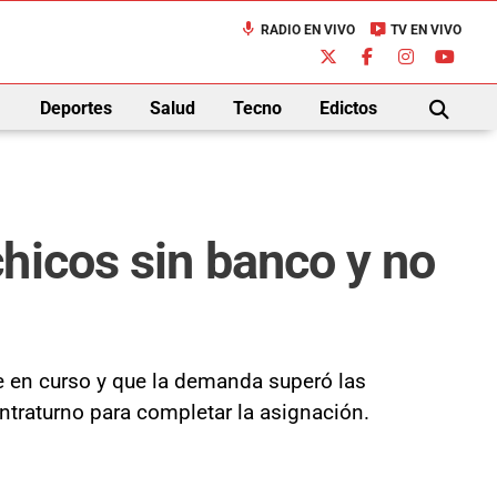
mic
live_tv
RADIO EN VIVO
TV EN VIVO
down
Deportes
Salud
Tecno
Edictos
BUSCAR
hicos sin banco y no
e en curso y que la demanda superó las
ntraturno para completar la asignación.