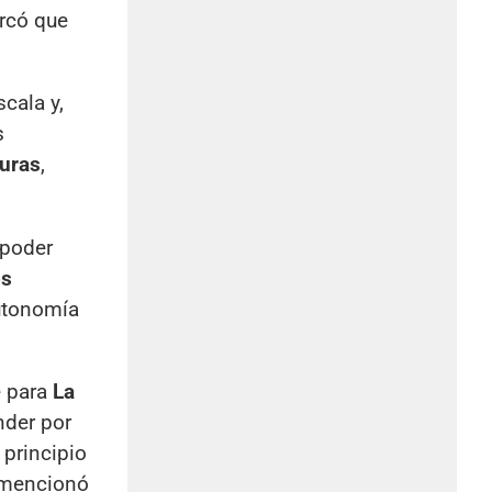
arcó que
cala y,
s
uras
,
poder
os
autonomía
e para
La
nder por
 principio
y mencionó