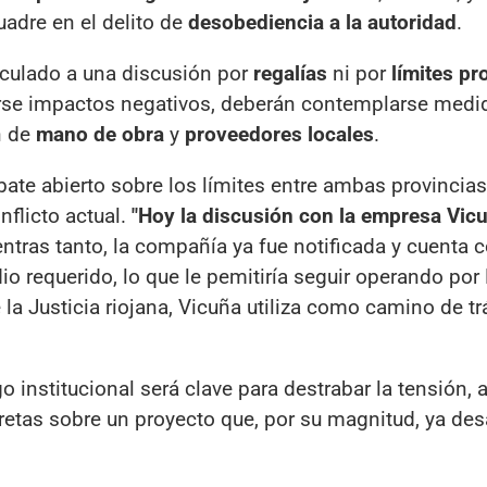
uadre en el delito de
desobediencia a la autoridad
.
inculado a una discusión por
regalías
ni por
límites pr
arse impactos negativos, deberán contemplarse medi
n de
mano de obra
y
proveedores locales
.
bate abierto sobre los límites entre ambas provincia
nflicto actual.
"Hoy la discusión con la empresa Vic
entras tanto, la compañía ya fue notificada y cuenta 
io requerido, lo que le pemitiría seguir operando por 
 la Justicia riojana, Vicuña utiliza como camino de trá
o institucional será clave para destrabar la tensión,
etas sobre un proyecto que, por su magnitud, ya des