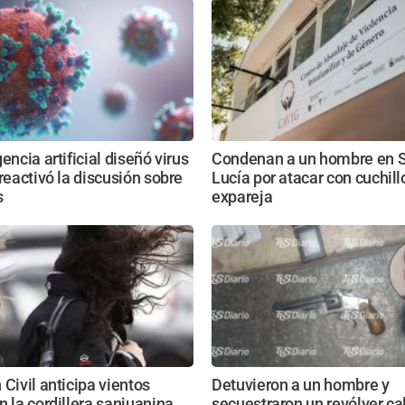
encia artificial diseñó virus
Condenan a un hombre en 
 reactivó la discusión sobre
Lucía por atacar con cuchill
s
expareja
 Civil anticipa vientos
Detuvieron a un hombre y
n la cordillera sanjuanina
secuestraron un revólver ca