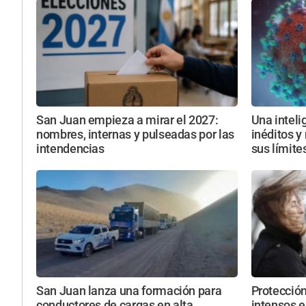
San Juan empieza a mirar el 2027:
Una intelig
nombres, internas y pulseadas por las
inéditos y
intendencias
sus límite
San Juan lanza una formación para
Protección
conductores de cargas en alta
intensos e