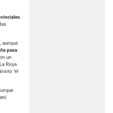
ovinciales
.
das
s, aunque
uña pasa
con un
La Rioja.
nsito "el
 aunque
ató