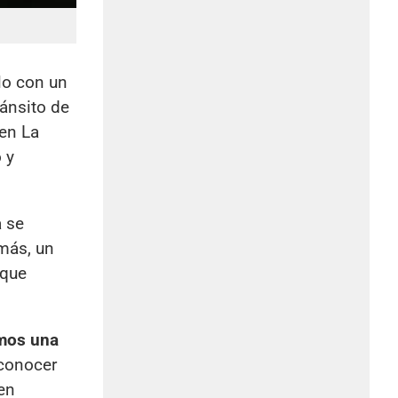
lo con un
ránsito de
 en La
 y
a se
más, un
 que
imos una
 conocer
ien