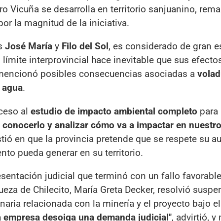
 Vicuña se desarrolla en territorio sanjuanino, rem
or la magnitud de la iniciativa.
os
José María
y
Filo del Sol
, es considerado de gran es
 límite interprovincial hace inevitable que sus efecto
, mencionó posibles consecuencias asociadas a
volad
e agua
.
cceso al
estudio de impacto ambiental completo
para 
 conocerlo y analizar cómo va a impactar en nuestr
istió en que la provincia pretende que se respete su 
nto pueda generar en su territorio.
esentación judicial que terminó con un fallo favorabl
Jueza de Chilecito, María Greta Decker, resolvió suspe
naria relacionada con la minería y el proyecto bajo el
la empresa desoiga una demanda judicial"
, advirtió, 