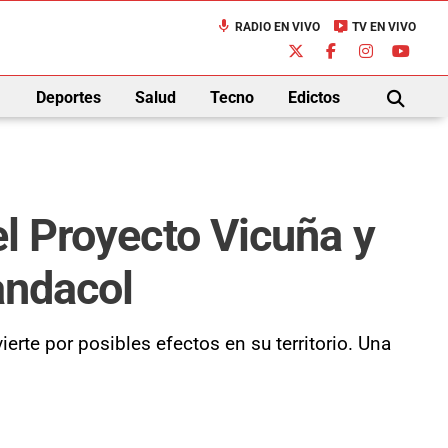
mic
live_tv
RADIO EN VIVO
TV EN VIVO
down
Deportes
Salud
Tecno
Edictos
BUSCAR
el Proyecto Vicuña y
uandacol
rte por posibles efectos en su territorio. Una