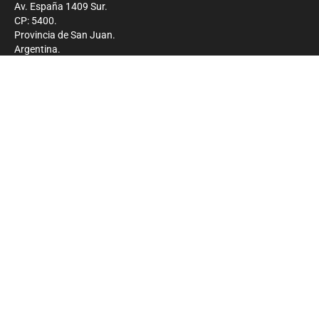
Av. España 1409 Sur.
CP: 5400.
Provincia de San Juan.
Argentina.
Contacto
Prensa
+54 264-4033682
Comercial
+54 264-4998755
-
Privacidad
Copyright 2026 - El Zonda - Todos los derechos
reservados.