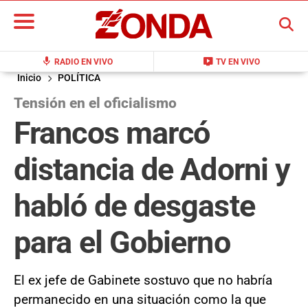
BUSCAR
mic
live_tv
RADIO EN VIVO
TV EN VIVO
Inicio
POLÍTICA
Tensión en el oficialismo
Francos marcó
distancia de Adorni y
habló de desgaste
para el Gobierno
El ex jefe de Gabinete sostuvo que no habría
permanecido en una situación como la que