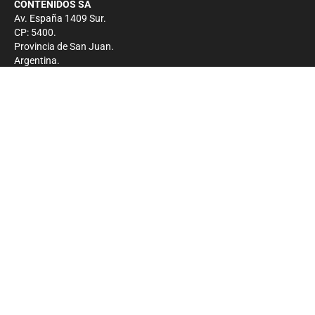
CONTENIDOS SA
Av. España 1409 Sur.
CP: 5400.
Provincia de San Juan.
Argentina.
Contacto
Prensa
+54 264-4033682
Comercial
+54 264-4998755
-
Privacidad
Copyright 2026 - El Zonda - Todos los derechos
reservados.