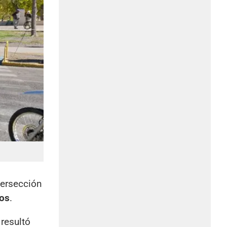
tersección
os
.
resultó