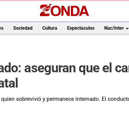
arrow_drop_
es
Sociedad
Cultura
Espectaculos
Nac/Inter
do: aseguran que el ca
atal
jo, quien sobrevivió y permanece internado. El condu