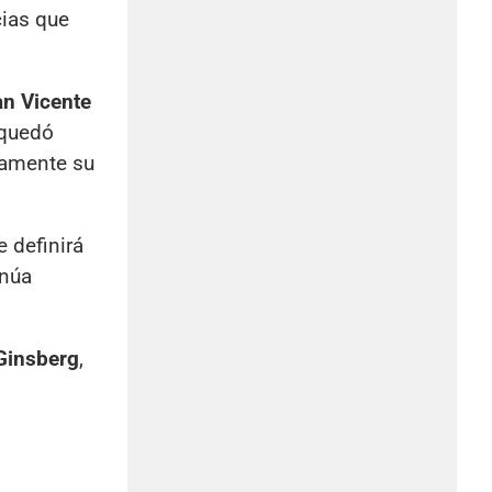
cias que
n Vicente
 quedó
iamente su
e definirá
inúa
Ginsberg
,