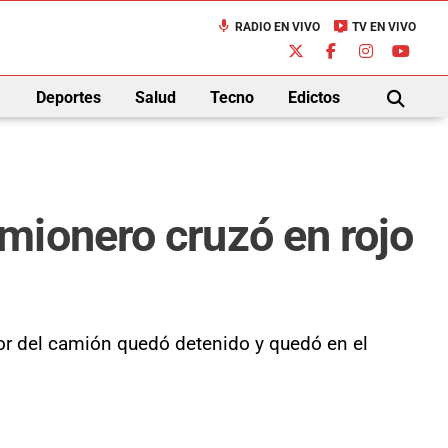
mic
live_tv
RADIO EN VIVO
TV EN VIVO
down
Deportes
Salud
Tecno
Edictos
BUSCAR
mionero cruzó en rojo
ctor del camión quedó detenido y quedó en el