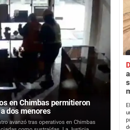
D
a
s
m
os en Chimbas permitieron
E
r a dos menores
u
p
entro avanzó tras operativos en Chimbas
d
nciadas como sustraídas. La Justicia