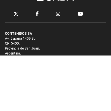
CONTENIDOS SA
Av. España 1409 Sur.
CP: 5400.
Provincia de San Juan.
Argentina.
Contacto
Prensa
+54 264-4033682
Comercial
+54 264-4998755
-
Privacidad