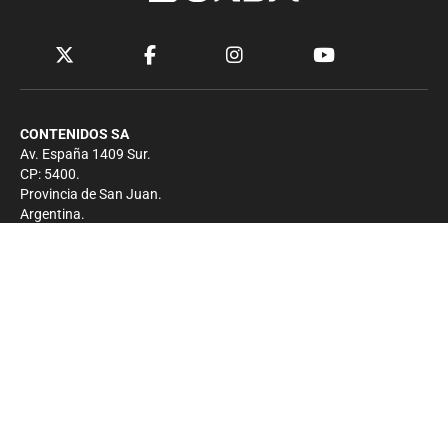
CONTENIDOS SA
Av. España 1409 Sur.
CP: 5400.
Provincia de San Juan.
Argentina.
Contacto
Prensa
+54 264-4033682
Comercial
+54 264-4998755
-
Privacidad