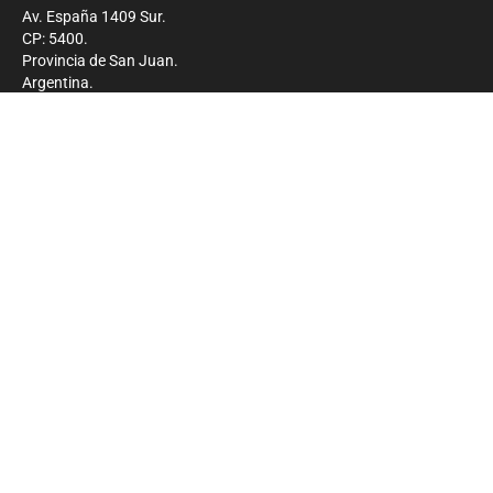
Av. España 1409 Sur.
CP: 5400.
Provincia de San Juan.
Argentina.
Contacto
Prensa
+54 264-4033682
Comercial
+54 264-4998755
-
Privacidad
Copyright 2026 - El Zonda - Todos los derechos
reservados.