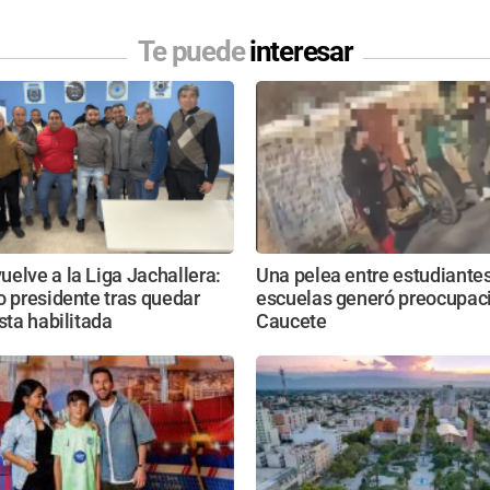
Te puede
interesar
elve a la Liga Jachallera:
Una pelea entre estudiante
o presidente tras quedar
escuelas generó preocupac
ista habilitada
Caucete