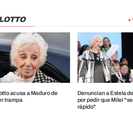
LOTTO
+ 
otto acusa a Maduro de
Denuncian a Estela de
er trampa
por pedir que Milei "s
rápido"