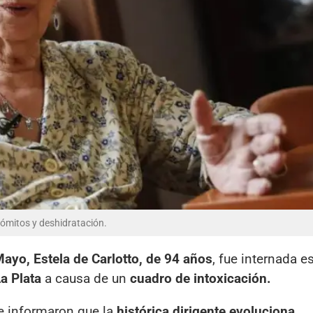
vómitos y deshidratación.
ayo, Estela de Carlotto, de 94 años
, fue internada e
La Plata
a causa de un
cuadro de intoxicación.
e informaron que la
histórica dirigente evoluciona