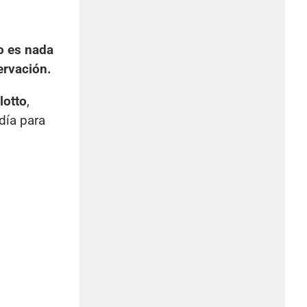
o es nada
ervación.
lotto
,
día para