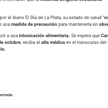
or el diario El Día de La Plata, su estado de salud "
n
ue una
medida de precaución
para mantenerla en
obs
bió a una
intoxicación alimentaria.
Se espera que
Car
de octubre
, reciba el
alta médica
en el transcurso del 
io.
ternada