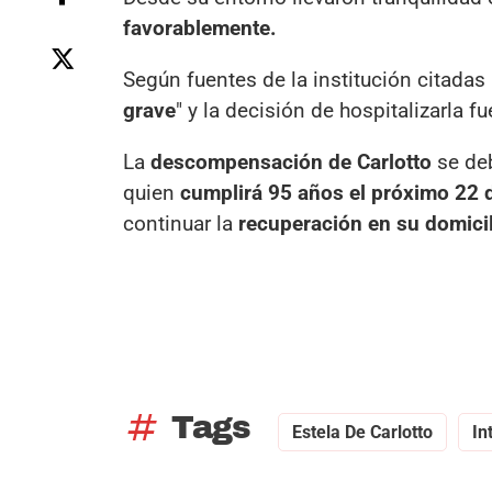
favorablemente.
Según fuentes de la institución citadas p
grave
" y la decisión de hospitalizarla f
La
descompensación de Carlotto
se de
quien
cumplirá 95 años el próximo 22 
continuar la
recuperación en su domicil
tag
Tags
Estela De Carlotto
In