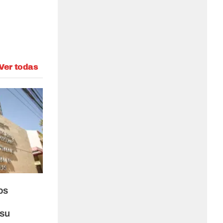
Ver todas
os
 su