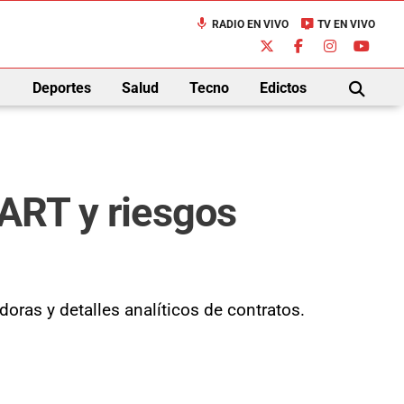
mic
live_tv
RADIO EN VIVO
TV EN VIVO
down
Deportes
Salud
Tecno
Edictos
BUSCAR
 ART y riesgos
doras y detalles analíticos de contratos.