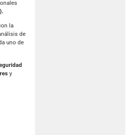
ionales
).
con la
nálisis de
da uno de
eguridad
res
y