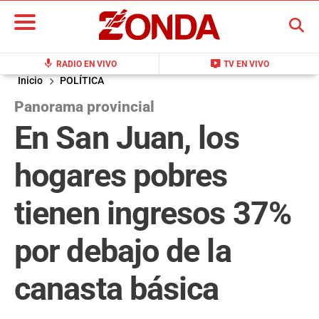
BUSCAR
mic
live_tv
RADIO EN VIVO
TV EN VIVO
Inicio
POLÍTICA
Panorama provincial
En San Juan, los
hogares pobres
tienen ingresos 37%
por debajo de la
canasta básica