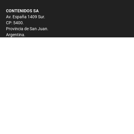
CONTENIDOS SA
Av. España 1409 Sur.
CP: 5400.
Provincia de San Juan.
Argentina.
Contacto
Prensa
+54 264-4033682
Comercial
+54 264-4998755
-
Privacidad
Copyright 2026 - El Zonda - Todos los derechos
reservados.