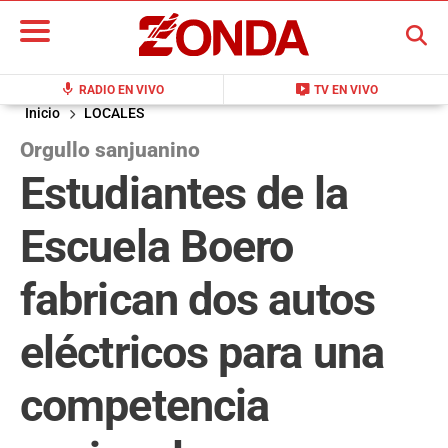
BUSCAR
mic
live_tv
RADIO EN VIVO
TV EN VIVO
Inicio
LOCALES
Orgullo sanjuanino
Estudiantes de la
Escuela Boero
fabrican dos autos
eléctricos para una
competencia