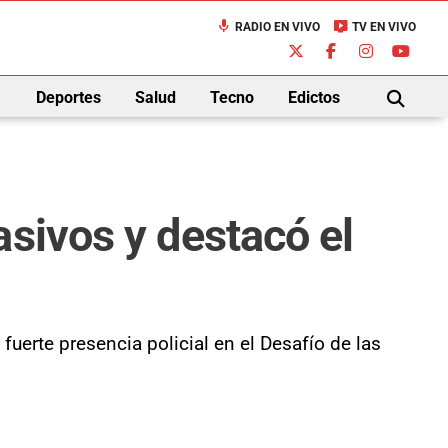
mic
live_tv
RADIO EN VIVO
TV EN VIVO
down
Deportes
Salud
Tecno
Edictos
BUSCAR
sivos y destacó el
 fuerte presencia policial en el Desafío de las