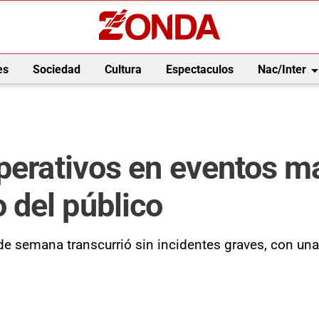
arrow_drop_
es
Sociedad
Cultura
Espectaculos
Nac/Inter
perativos en eventos ma
del público
n de semana transcurrió sin incidentes graves, con una