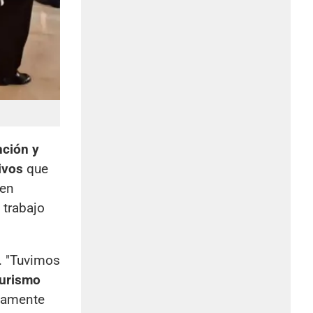
nción y
ivos
que
 en
 trabajo
s. "Tuvimos
Turismo
nsamente