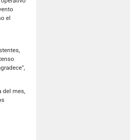
 operativo
evento
o el
stentes,
ntenso
gradece",
a del mes,
os