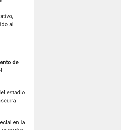
".
ativo,
ido al
ento de
l
el estadio
nscurra
cial en la